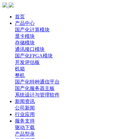
首页
产品中心
国产化计算模块
显卡模块
存储模块
通讯接口模块
国产化FPGA模块
开发评估板
机箱
整机
国产化特种通信平台
国产化服务器主板
系统设计与管理软件
新闻资讯
公司新闻
行业应用
服务支持
驱动下载
产品型录