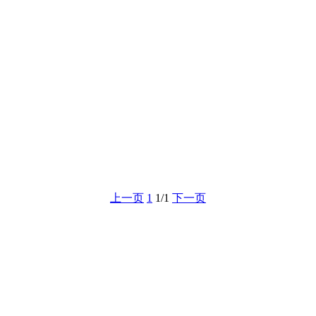
上一页
1
1/1
下一页