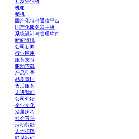
开发评估板
机箱
整机
国产化特种通信平台
国产化服务器主板
系统设计与管理软件
新闻资讯
公司新闻
行业应用
服务支持
驱动下载
产品型录
品质管理
售后服务
走进我们
公司介绍
企业文化
发展历程
社会责任
活动剪影
人才招聘
联系我们