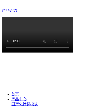
产品介绍
首页
产品中心
国产化计算模块