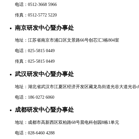
电话：0512-3668 5966
传真：0512-5772 5220
南京研发中心暨办事处
地址：江苏省南京市浦口区文景路66号创芯汇3栋804室
电话：025-5815 0449
传真：025-5815 0449
武汉研发中心暨办事处
地址：湖北省武汉市江夏区经济开发区藏龙岛街道光谷大道光谷cbc
电话：186 0272 6060
成都研发中心暨办事处
地址：成都市高新西区双柏路68号晨电科创园8栋1单元
电话：028-6460 4288