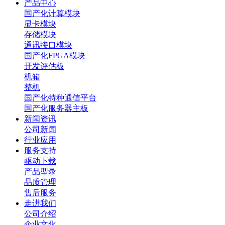
产品中心
国产化计算模块
显卡模块
存储模块
通讯接口模块
国产化FPGA模块
开发评估板
机箱
整机
国产化特种通信平台
国产化服务器主板
新闻资讯
公司新闻
行业应用
服务支持
驱动下载
产品型录
品质管理
售后服务
走进我们
公司介绍
企业文化