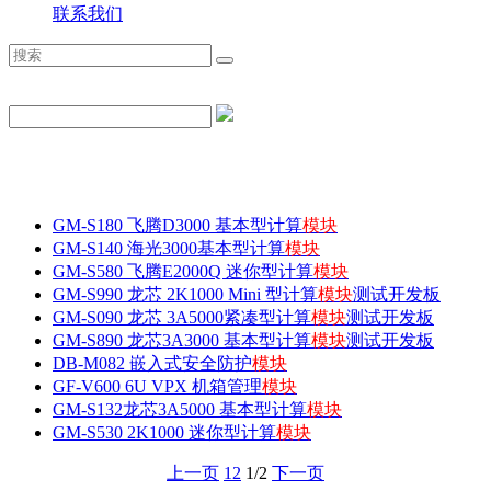
联系我们
GM-S180 飞腾D3000 基本型计算
模块
GM-S140 海光3000基本型计算
模块
GM-S580 飞腾E2000Q 迷你型计算
模块
GM-S990 龙芯 2K1000 Mini 型计算
模块
测试开发板
GM-S090 龙芯 3A5000紧凑型计算
模块
测试开发板
GM-S890 龙芯3A3000 基本型计算
模块
测试开发板
DB-M082 嵌入式安全防护
模块
GF-V600 6U VPX 机箱管理
模块
GM-S132龙芯3A5000 基本型计算
模块
GM-S530 2K1000 迷你型计算
模块
上一页
1
2
1/2
下一页