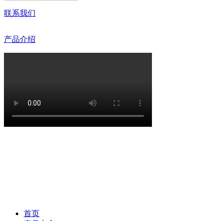
联系我们
产品介绍
首页