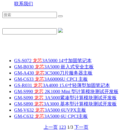
联系我们
GS-S072
龙芯
3A5000 14寸加固笔记本
GM-B030
龙芯
3A5000 嵌入式安全主板
GM-A430
龙芯
3C5000刀片服务器主板
GM-C633
龙芯
3A60006U CPCI 主板
GS-R031
龙芯
3A4000 15.6寸轻薄型加固笔记本
GM-S990
龙芯
2K1000 Mini 型计算模块测试开发板
GM-S090
龙芯
3A5000紧凑型计算模块测试开发板
GM-S890
龙芯
3A3000 基本型计算模块测试开发板
GM-V632
龙芯
3A5000 6UVPX主板
GM-C632
龙芯
3A5000 6U CPCI主板
上一页
1
2
3
1/3
下一页